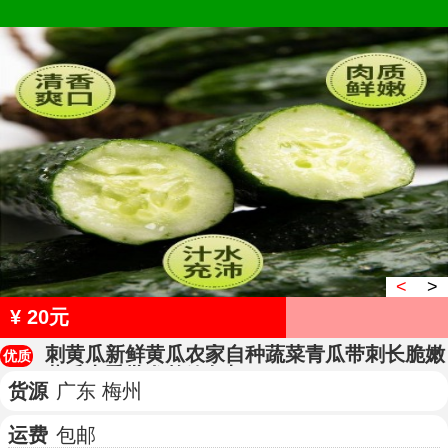
<
>
¥ 20元
刺黄瓜新鲜黄瓜农家自种蔬菜青瓜带刺长脆嫩
优质
黄瓜当季批发整箱包邮
货源
广东 梅州
运费
包邮