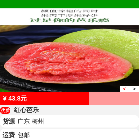
<
>
¥ 43.8元
红心芭乐
优质
货源
广东 梅州
运费
包邮