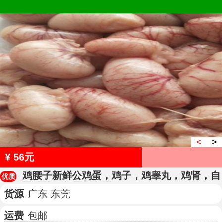
<
>
¥ 56元
鸡腰子新鲜公鸡蛋，鸡子，鸡睾丸，鸡肾，自
优质
己杀的，每天都有鲜鸡腰
货源
广东 东莞
运费
包邮